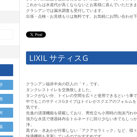
これからは水道代が高くならないとお客様に喜んでいただき
クラシアンでは漏水調査も受付しています。
出張・点検・お見積もりは無料です。お気軽にお問い合わせ
LIXIL サティスG
クラシアン福井中央の巨人の「Ｙ」です。
手
タンクレストイレを交換致しました。
タンクがない分、トイレの空間を広々と使用できるという事
形
中でもこのサティスGタイプはトイレがスクエアのフォルムを
気です。
木
先進の清潔機能を搭載しており、男性立ち小用時の泡沫汚れ
強力な水流で便器鉢内をトルネードに回り少ない水でもしっ
浄」
葉
黒ずみ・水あかが付着しない「アクアセラミック」など、様
快適機能も充実しているのでおすすめです。