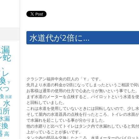
水道代が2倍に…
水漏
ン蛇
り、
イレ
換
クラシアン福井中央の巨人の「Ｙ」です。
下
先月より水道の料金が2倍になってしまったというご相談で伺
水つ
お客様は通常の使用の仕方で心あたりが無いという事でした
換
まず水道のメーターを点検すると、パイロットという水道を
洗濯
、水
と回転していました。
これは水道を使用していないときには回転しないので、少し
面所
そして屋内の水道器具の点検を行ったところ、トイレの水面
水漏
で水漏れを起こしている事が分かりました。
交換
他の水廻りと比べてトイレはタンク内で水漏れしていると気
器
上がっていることが多いです。
高
タンク内の部品を交換したところ、水道メーターのパイロッ