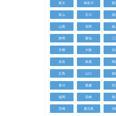
東京
神奈川
新
富山
石川
福
山梨
長野
岐
静岡
愛知
三
京都
大阪
兵
奈良
島根
岡
広島
山口
徳
香川
愛媛
高
福岡
長崎
熊
宮崎
鹿児島
沖