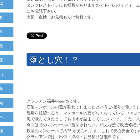
潟
タンクレストイレにも種類がありますのでトイレのリフォー
にお電話下さい。
出張・点検・お見積もりは無料です。
井
阜
重
落とし穴！？
庫
山
島
クラシアン福井中央のyです。
知
石製マンホールの蓋が割れてしまったというご相談で伺いま
現場を確認すると、マンホールの蓋がなくなっていて、中に
本
風で飛んできたとしても排水が詰まってしまいます。また、
今回はそのマンホールの蓋を壊れない、頑丈な蓋で改造修繕
鉄製のマンホールで約25t耐えられます。これで安心安全です
縄
クラシアンでは、出張・点検・お見積りは無料です。