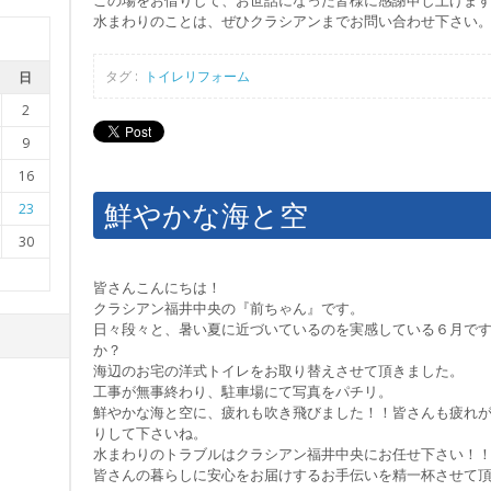
水まわりのことは、ぜひクラシアンまでお問い合わせ下さい
タグ :
トイレリフォーム
日
2
9
16
鮮やかな海と空
23
30
皆さんこんにちは！
クラシアン福井中央の『前ちゃん』です。
日々段々と、暑い夏に近づいているのを実感している６月で
か？
海辺のお宅の洋式トイレをお取り替えさせて頂きました。
工事が無事終わり、駐車場にて写真をパチリ。
鮮やかな海と空に、疲れも吹き飛びました！！皆さんも疲れ
りして下さいね。
水まわりのトラブルはクラシアン福井中央にお任せ下さい！
皆さんの暮らしに安心をお届けするお手伝いを精一杯させて頂きます