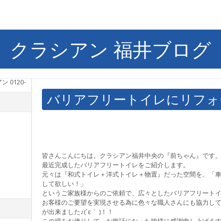
クラシアン 福井ブログ
バリアフリートイレにリフォ
皆さんこんにちは。クラシアン福井中央の『前ちゃん』です
最近完成したバリアフリートイレをご紹介します。
元々は『和式トイレ＋洋式トイレ＋物置』だった空間を、「
して欲しい！」
というご家族様からのご依頼で、広々としたバリアフリート
お客様のご要望を実現させる為に色々な職人さんにも協力し
が出来ました♪(´ε｀ )！！
この場をお借りして、お世話になった皆様に感謝申し上げま