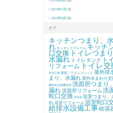
2019年8月
(3)
2019年7月
(1)
2019年6月
(5)
タグ
キッチンつまり、
れ
キッチ
キッチンリフォーム
トイレつま
口交換
水漏れ
ト
トイレタンク
トイレ交
リフォーム
屋外排
便座・ウォシュレット
水管工事
まり、水漏れ
屋外水まわり交
洗面所つまり
機排水
洗濯機水栓
漏れ
洗
洗面所リフォーム
蛇口交換
浴室つまり、
浄水器
浴室蛇口
れ
浴室リフォーム
給排水設備工事
給湯