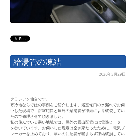
給湯管の凍結
2020年3月29日
クラシアン仙台です。
寒冷地ならではの事例をご紹介します。浴室蛇口の水漏れでお伺
いした現場で、浴室蛇口と屋外の給湯管が凍結により破裂してい
たので修理させて頂きました。
私の住んでいる寒い地域では、屋外の露出配管には電熱ヒーター
を巻いています。お伺いした現場は空き家だったために、電気ブ
レーカーを止めており、寒いのに配管が暖まらず凍結破損してい