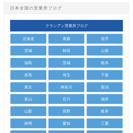
日本全国の営業所ブログ
クラシアン営業所ブログ
北海道
青森
岩手
宮城
秋田
山形
福島
茨城
栃木
群馬
埼玉
千葉
東京
神奈川
新潟
富山
石川
福井
山梨
長野
岐阜
静岡
愛知
三重