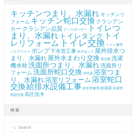
キッチンつまり、水漏れ
キッチンリ
キッチン蛇口交換
クラシアン
フォーム
トイレつ
クラシアン品質
カー
ディスポーザー
まり、水漏れ
トイ
トイレタンク
トイレ交換
レリフォーム
トイレ修理
ポンプ
屋外排水つ
下水管工事
バリアフリー
井戸ポンプ
屋外水まわり交換
まり、水漏れ
洗濯
扉交換
洗面所つまり、水漏れ
機水栓
洗面所リ
洗面所蛇口交換
浴室つま
フォーム
浄水器
浴室蛇口
り、水漏れ
浴室リフォーム
交換
給排水設備工事
給湯器
給水管修理
給湯管
高圧洗浄
部品交換
検索