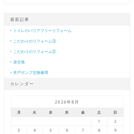
最新記事
トイレのバリアフリーリフォーム
こだわりのリフォーム③
こだわりのリフォーム②
扉交換
井戸ポンプ交換修理
カレンダー
2026年8月
月
火
水
木
金
土
日
1
2
3
4
5
6
7
8
9