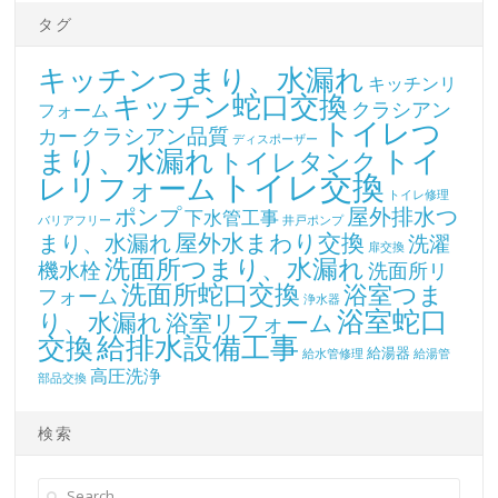
タグ
キッチンつまり、水漏れ
キッチンリ
キッチン蛇口交換
クラシアン
フォーム
トイレつ
クラシアン品質
カー
ディスポーザー
まり、水漏れ
トイ
トイレタンク
トイレ交換
レリフォーム
トイレ修理
ポンプ
屋外排水つ
下水管工事
バリアフリー
井戸ポンプ
屋外水まわり交換
まり、水漏れ
洗濯
扉交換
洗面所つまり、水漏れ
機水栓
洗面所リ
洗面所蛇口交換
浴室つま
フォーム
浄水器
浴室蛇口
り、水漏れ
浴室リフォーム
交換
給排水設備工事
給湯器
給水管修理
給湯管
高圧洗浄
部品交換
検索