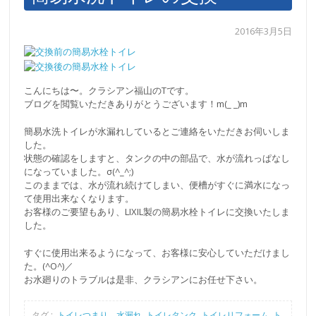
2016年3月5日
こんにちは〜。クラシアン福山のTです。
ブログを閲覧いただきありがとうございます！m(_ _)m
簡易水洗トイレが水漏れしているとご連絡をいただきお伺いしま
した。
状態の確認をしますと、タンクの中の部品で、水が流れっぱなし
になっていました。σ(^_^;)
このままでは、水が流れ続けてしまい、便槽がすぐに満水になっ
て使用出来なくなります。
お客様のご要望もあり、LIXIL製の簡易水栓トイレに交換いたしま
した。
すぐに使用出来るようになって、お客様に安心していただけまし
た。(^O^)／
お水廻りのトラブルは是非、クラシアンにお任せ下さい。
タグ :
トイレつまり、水漏れ
,
トイレタンク
,
トイレリフォーム
,
ト