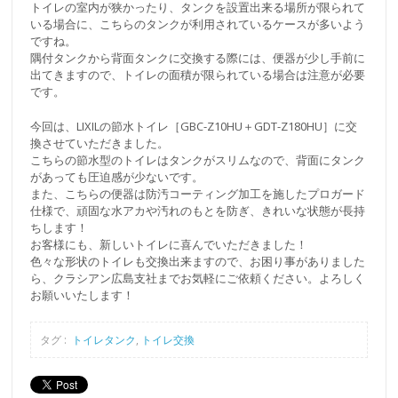
トイレの室内が狭かったり、タンクを設置出来る場所が限られて
いる場合に、こちらのタンクが利用されているケースが多いよう
ですね。
隅付タンクから背面タンクに交換する際には、便器が少し手前に
出てきますので、トイレの面積が限られている場合は注意が必要
です。
今回は、LIXILの節水トイレ［GBC-Z10HU＋GDT-Z180HU］に交
換させていただきました。
こちらの節水型のトイレはタンクがスリムなので、背面にタンク
があっても圧迫感が少ないです。
また、こちらの便器は防汚コーティング加工を施したプロガード
仕様で、頑固な水アカや汚れのもとを防ぎ、きれいな状態が長持
ちします！
お客様にも、新しいトイレに喜んでいただきました！
色々な形状のトイレも交換出来ますので、お困り事がありました
ら、クラシアン広島支社までお気軽にご依頼ください。よろしく
お願いいたします！
タグ :
トイレタンク
,
トイレ交換