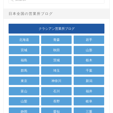
日本全国の営業所ブログ
クラシアン営業所ブログ
北海道
青森
岩手
宮城
秋田
山形
福島
茨城
栃木
群馬
埼玉
千葉
東京
神奈川
新潟
富山
石川
福井
山梨
長野
岐阜
静岡
愛知
三重