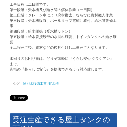
工事日程は二日間です。
第一段階：受水槽及び給水管の解体作業（一日間）
第二段階：クレーン車により廃材撤去、ならびに資材搬入作業
第三段階：受水槽設置、ボールタップ電磁弁取付、給水管改修工
事
第四段階：給水開始（受水槽５トン）
第五段階：給水管接続部の水漏れ確認、トイレタンクへの給水確
認
全工程完了後、資材などの後片付けし工事完了となります。
水回りのお困り事は、どうぞ気軽に『くらし安心 クラシアン』
まで。
皆様の『暮らしに安心』を提供できるよう対応致します。
タグ :
給排水設備工事
,
貯水槽
受注生産できる屋上タンクの