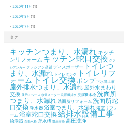
2020年11月
(1)
2020年8月
(1)
2020年7月
(1)
タグ
キッチンつまり、水漏れ
キッチ
キッチン蛇口交換
ンリフォーム
クラ
トイレつ
ディスポーザー
クラシアン品質
シアンカー
トイレリフ
まり、水漏れ
トイレタンク
トイレ交換
ォーム
ポンプ
下水管工事
屋外排水つまり、水漏れ
屋外水まわり
洗面所
交換
洗濯機水栓
展示スペース
水道メーター
洗濯機排水
つまり、水漏れ
洗面所蛇
洗面所リフォーム
口交換
浴室つまり、水漏れ
浄水器
浴室リフォ
給排水設備工事
浴室蛇口交換
ーム
高圧洗浄
給湯器
貯水槽
自動水栓
部品交換