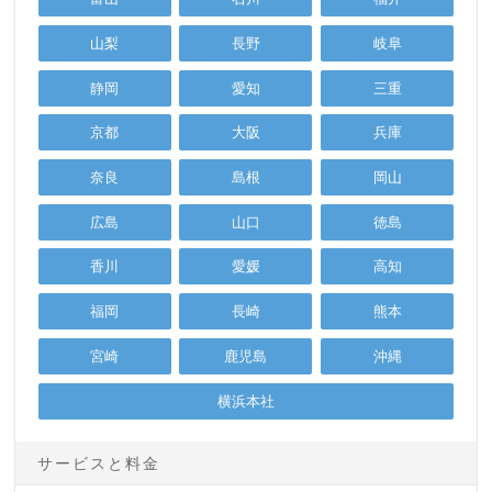
山梨
長野
岐阜
静岡
愛知
三重
京都
大阪
兵庫
奈良
島根
岡山
広島
山口
徳島
香川
愛媛
高知
福岡
長崎
熊本
宮崎
鹿児島
沖縄
横浜本社
サービスと料金