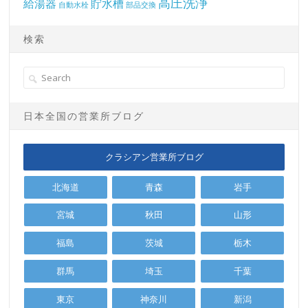
高圧洗浄
給湯器
貯水槽
自動水栓
部品交換
検索
日本全国の営業所ブログ
クラシアン営業所ブログ
北海道
青森
岩手
宮城
秋田
山形
福島
茨城
栃木
群馬
埼玉
千葉
東京
神奈川
新潟