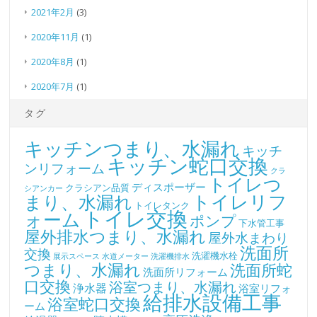
2021年2月
(3)
2020年11月
(1)
2020年8月
(1)
2020年7月
(1)
タグ
キッチンつまり、水漏れ
キッチ
キッチン蛇口交換
ンリフォーム
クラ
トイレつ
ディスポーザー
クラシアン品質
シアンカー
トイレリフ
まり、水漏れ
トイレタンク
トイレ交換
ォーム
ポンプ
下水管工事
屋外排水つまり、水漏れ
屋外水まわり
洗面所
交換
洗濯機水栓
展示スペース
水道メーター
洗濯機排水
つまり、水漏れ
洗面所蛇
洗面所リフォーム
口交換
浴室つまり、水漏れ
浄水器
浴室リフォ
給排水設備工事
浴室蛇口交換
ーム