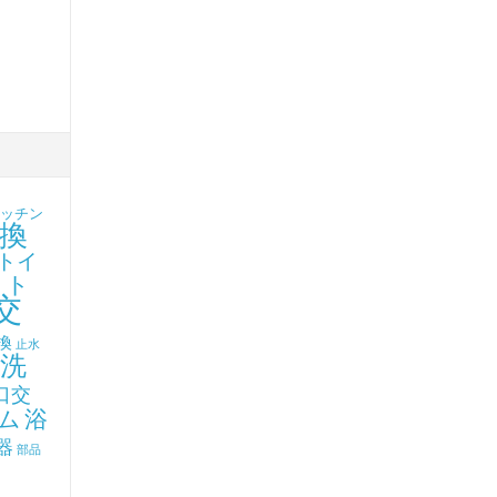
ッチン
換
トイ
ト
ク
交
換
止水
洗
口交
ム
浴
器
部品