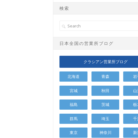
検索
日本全国の営業所ブログ
クラシアン営業所ブログ
北海道
青森
岩
宮城
秋田
山
福島
茨城
栃
群馬
埼玉
千
東京
神奈川
新