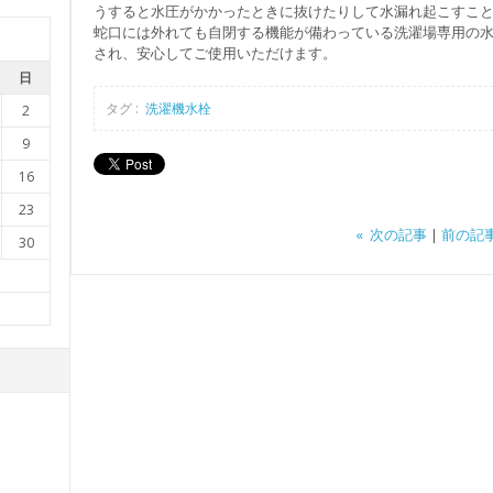
うすると水圧がかかったときに抜けたりして水漏れ起こすこ
蛇口には外れても自閉する機能が備わっている洗濯場専用の
され、安心してご使用いただけます。
日
タグ :
洗濯機水栓
2
9
16
23
« 次の記事
|
前の記事
30