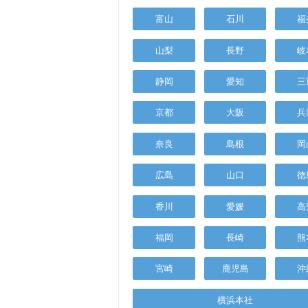
富山
石川
福
山梨
長野
岐
静岡
愛知
三
京都
大阪
兵
奈良
島根
岡
広島
山口
徳
香川
愛媛
高
福岡
長崎
熊
宮崎
鹿児島
沖
横浜本社