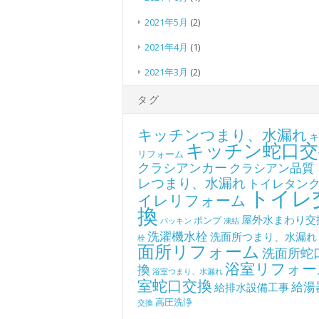
2021年5月
(2)
2021年4月
(1)
2021年3月
(2)
タグ
キッチンつまり、水漏れ
キ
キッチン蛇口交
リフォーム
クラシアンカー
クラシアン品質
レつまり、水漏れ
トイレタン
トイレ
イレリフォーム
換
屋外水まわり交
ポンプ
パッキン
凍結
洗濯機水栓
洗面所つまり、水漏れ
栓
面所リフォーム
洗面所蛇
浴室リフォー
換
浴室つまり、水漏れ
室蛇口交換
給湯
給排水設備工事
高圧洗浄
交換