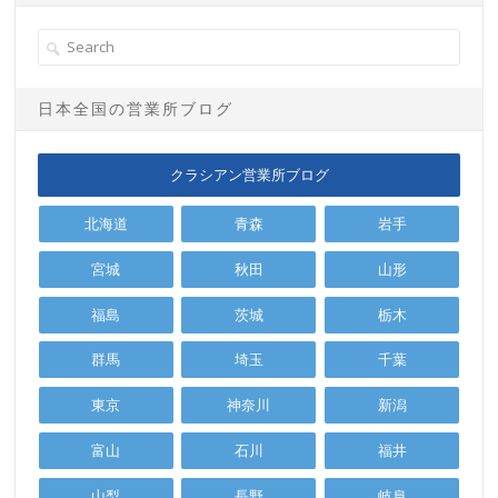
日本全国の営業所ブログ
クラシアン営業所ブログ
北海道
青森
岩手
宮城
秋田
山形
福島
茨城
栃木
群馬
埼玉
千葉
東京
神奈川
新潟
富山
石川
福井
山梨
長野
岐阜