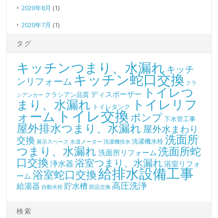
2020年8月
(1)
2020年7月
(1)
タグ
キッチンつまり、水漏れ
キッチ
キッチン蛇口交換
ンリフォーム
クラ
トイレつ
ディスポーザー
クラシアン品質
シアンカー
トイレリフ
まり、水漏れ
トイレタンク
トイレ交換
ォーム
ポンプ
下水管工事
屋外排水つまり、水漏れ
屋外水まわり
洗面所
交換
洗濯機水栓
展示スペース
水道メーター
洗濯機排水
つまり、水漏れ
洗面所蛇
洗面所リフォーム
口交換
浴室つまり、水漏れ
浄水器
浴室リフォ
給排水設備工事
浴室蛇口交換
ーム
高圧洗浄
給湯器
貯水槽
自動水栓
部品交換
検索