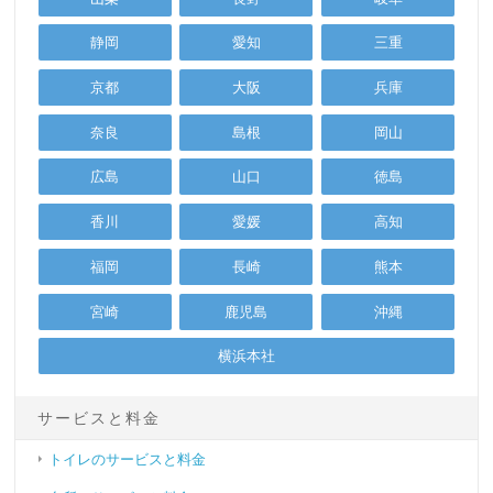
静岡
愛知
三重
京都
大阪
兵庫
奈良
島根
岡山
広島
山口
徳島
香川
愛媛
高知
福岡
長崎
熊本
宮崎
鹿児島
沖縄
横浜本社
サービスと料金
トイレのサービスと料金