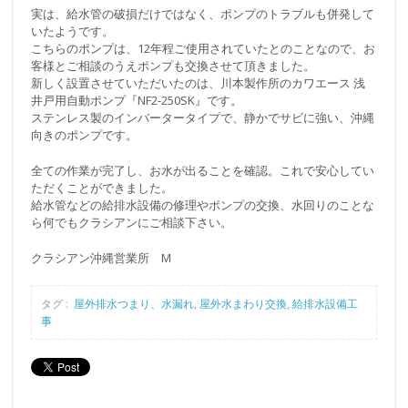
実は、給水管の破損だけではなく、ポンプのトラブルも併発して
いたようです。
こちらのポンプは、12年程ご使用されていたとのことなので、お
客様とご相談のうえポンプも交換させて頂きました。
新しく設置させていただいたのは、川本製作所のカワエース 浅
井戸用自動ポンプ『NF2-250SK』です。
ステンレス製のインバータータイプで、静かでサビに強い、沖縄
向きのポンプです。
全ての作業が完了し、お水が出ることを確認。これで安心してい
ただくことができました。
給水管などの給排水設備の修理やポンプの交換、水回りのことな
ら何でもクラシアンにご相談下さい。
クラシアン沖縄営業所 M
タグ :
屋外排水つまり、水漏れ
,
屋外水まわり交換
,
給排水設備工
事