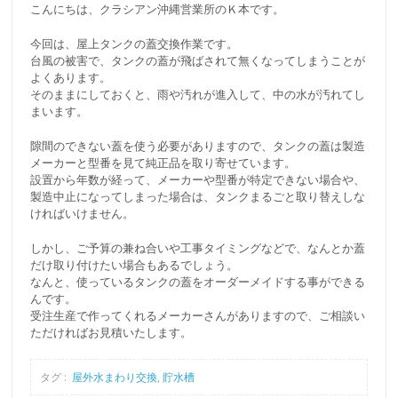
こんにちは、クラシアン沖縄営業所のＫ本です。
今回は、屋上タンクの蓋交換作業です。
台風の被害で、タンクの蓋が飛ばされて無くなってしまうことが
よくあります。
そのままにしておくと、雨や汚れが進入して、中の水が汚れてし
まいます。
隙間のできない蓋を使う必要がありますので、タンクの蓋は製造
メーカーと型番を見て純正品を取り寄せています。
設置から年数が経って、メーカーや型番が特定できない場合や、
製造中止になってしまった場合は、タンクまるごと取り替えしな
ければいけません。
しかし、ご予算の兼ね合いや工事タイミングなどで、なんとか蓋
だけ取り付けたい場合もあるでしょう。
なんと、使っているタンクの蓋をオーダーメイドする事ができる
んです。
受注生産で作ってくれるメーカーさんがありますので、ご相談い
ただければお見積いたします。
タグ :
屋外水まわり交換
,
貯水槽