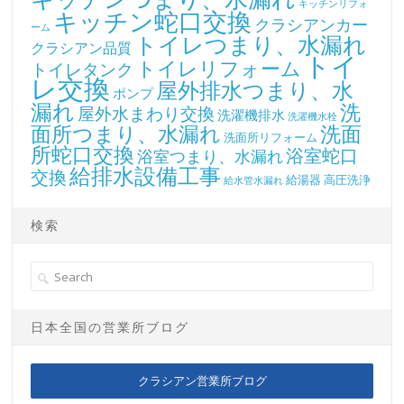
キッチンリフォ
キッチン蛇口交換
クラシアンカー
ーム
トイレつまり、水漏れ
クラシアン品質
トイ
トイレリフォーム
トイレタンク
レ交換
屋外排水つまり、水
ポンプ
漏れ
洗
屋外水まわり交換
洗濯機排水
洗濯機水栓
面所つまり、水漏れ
洗面
洗面所リフォーム
所蛇口交換
浴室蛇口
浴室つまり、水漏れ
給排水設備工事
交換
給湯器
高圧洗浄
給水管水漏れ
検索
日本全国の営業所ブログ
クラシアン営業所ブログ