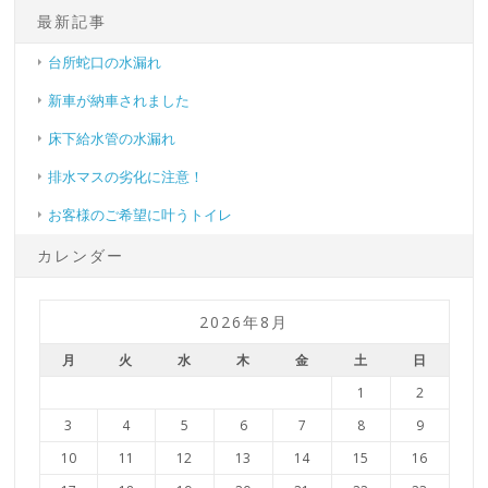
最新記事
台所蛇口の水漏れ
新車が納車されました
床下給水管の水漏れ
排水マスの劣化に注意！
お客様のご希望に叶うトイレ
カレンダー
2026年8月
月
火
水
木
金
土
日
1
2
3
4
5
6
7
8
9
10
11
12
13
14
15
16