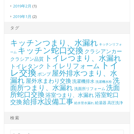
2019年2月
(1)
2019年1月
(2)
タグ
キッチンつまり、水漏れ
キッチンリフォ
キッチン蛇口交換
クラシアンカー
ーム
トイレつまり、水漏れ
クラシアン品質
トイ
トイレリフォーム
トイレタンク
レ交換
屋外排水つまり、水
ポンプ
漏れ
洗
屋外水まわり交換
洗濯機排水
洗濯機水栓
面所つまり、水漏れ
洗面
洗面所リフォーム
所蛇口交換
浴室蛇口
浴室つまり、水漏れ
給排水設備工事
交換
給湯器
高圧洗浄
給水管水漏れ
検索