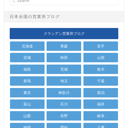
日本全国の営業所ブログ
クラシアン営業所ブログ
北海道
青森
岩手
宮城
秋田
山形
福島
茨城
栃木
群馬
埼玉
千葉
東京
神奈川
新潟
富山
石川
福井
山梨
長野
岐阜
静岡
愛知
三重