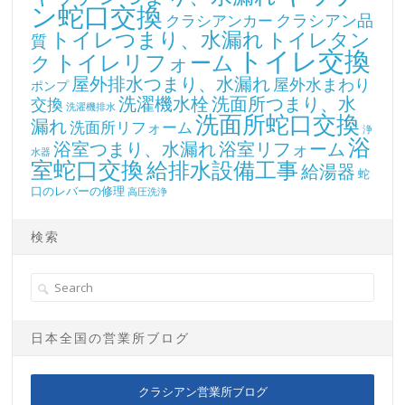
ン蛇口交換
クラシアン品
クラシアンカー
トイレつまり、水漏れ
トイレタン
質
トイレ交換
トイレリフォーム
ク
屋外排水つまり、水漏れ
屋外水まわり
ポンプ
洗濯機水栓
洗面所つまり、水
交換
洗濯機排水
洗面所蛇口交換
漏れ
洗面所リフォーム
浄
浴
浴室つまり、水漏れ
浴室リフォーム
水器
室蛇口交換
給排水設備工事
給湯器
蛇
口のレバーの修理
高圧洗浄
検索
日本全国の営業所ブログ
クラシアン営業所ブログ